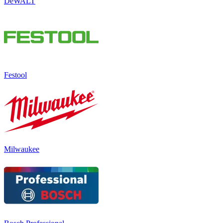
DeWALT
Festool
Milwaukee