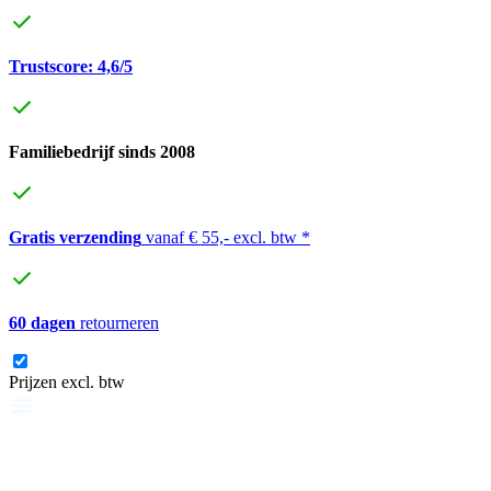
Trustscore: 4,6/5
Familiebedrijf sinds 2008
Gratis verzending
vanaf € 55,- excl. btw *
60 dagen
retourneren
Prijzen excl. btw