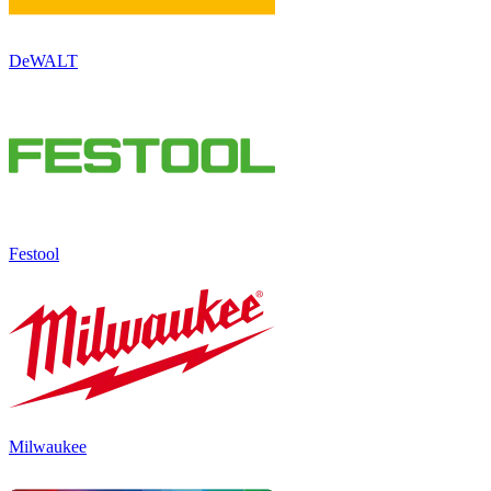
DeWALT
Festool
Milwaukee