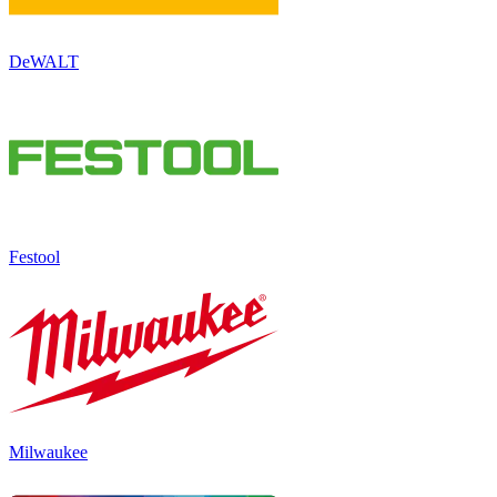
DeWALT
Festool
Milwaukee