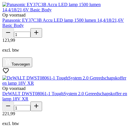
Op voorraad
Panasonic EY37C3B Accu LED lamp 1500 lumen 14,4/18/21,6V
Basic Body
123
,
99
excl. btw
Toevoegen
Op voorraad
DeWALT DWST08061-1 ToughSystem 2.0 Gereedschapskoffer en
lamp 18V XR
221
,
99
excl. btw