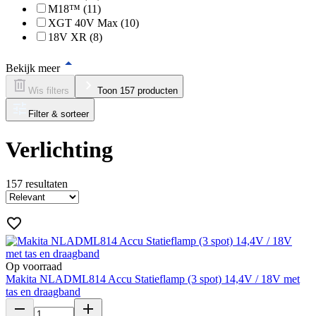
M18™ (11)
XGT 40V Max (10)
18V XR (8)
Bekijk meer
Wis filters
Toon 157 producten
Filter & sorteer
Verlichting
157
resultaten
Op voorraad
Makita NLADML814 Accu Statieflamp (3 spot) 14,4V / 18V met
tas en draagband