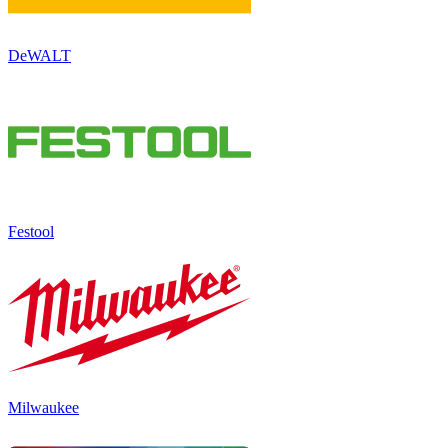
DeWALT
Festool
Milwaukee