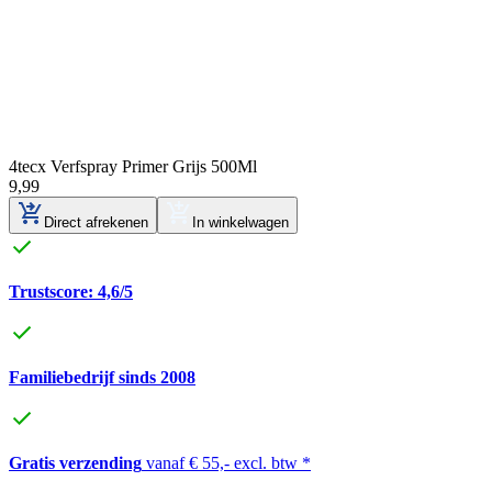
4tecx Verfspray Primer Grijs 500Ml
9
,
99
Direct afrekenen
In winkelwagen
Trustscore: 4,6/5
Familiebedrijf sinds 2008
Gratis verzending
vanaf € 55,- excl. btw *