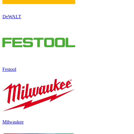
DeWALT
Festool
Milwaukee