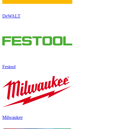
DeWALT
Festool
Milwaukee