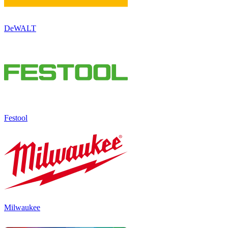
DeWALT
Festool
Milwaukee