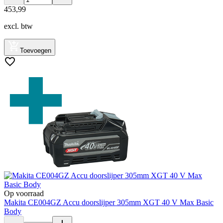
453
,
99
excl. btw
Toevoegen
Op voorraad
Makita CE004GZ Accu doorslijper 305mm XGT 40 V Max Basic
Body