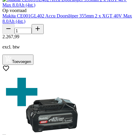
Op voorraad
Makita CE001GL402 Accu Doorslijper 355mm 2 x XGT 40V Max
8.0Ah (4st.)
2
.
267
,
99
excl. btw
Toevoegen