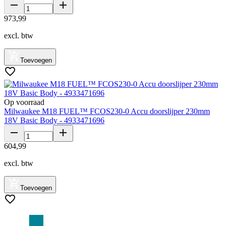
973
,
99
excl. btw
Toevoegen
Op voorraad
Milwaukee M18 FUEL™ FCOS230-0 Accu doorslijper 230mm
18V Basic Body - 4933471696
604
,
99
excl. btw
Toevoegen