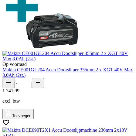
Op voorraad
Makita CE001GL204 Accu Doorslijper 355mm 2 x XGT 40V Max
8.0Ah (2st.)
1
.
741
,
99
excl. btw
Toevoegen