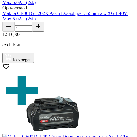
Op voorraad
Makita CE001GT202X Accu Doorslijper 355mm 2 x XGT 40V
Max 5.0Ah (2st.)
1
.
516
,
99
excl. btw
Toevoegen