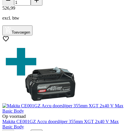
526
,
99
excl. btw
Toevoegen
Op voorraad
Makita CE001GZ Accu doorslijper 355mm XGT 2x40 V Max
Basic Body