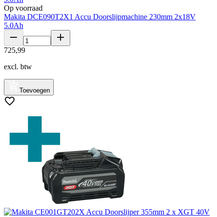
Op voorraad
Makita DCE090T2X1 Accu Doorslijpmachine 230mm 2x18V
5.0Ah
725
,
99
excl. btw
Toevoegen