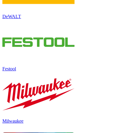
DeWALT
Festool
Milwaukee