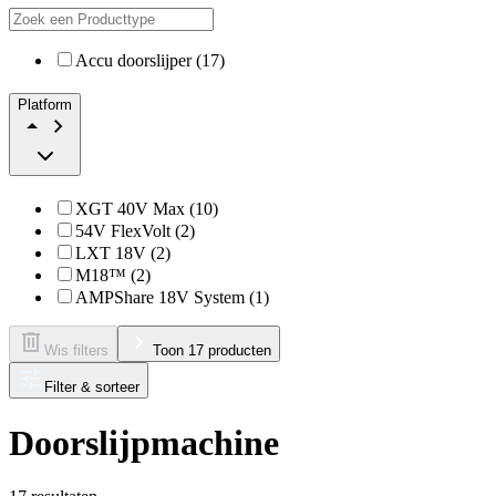
Accu doorslijper (17)
Platform
XGT 40V Max (10)
54V FlexVolt (2)
LXT 18V (2)
M18™ (2)
AMPShare 18V System (1)
Wis filters
Toon 17 producten
Filter & sorteer
Doorslijpmachine