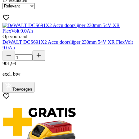
17
resultaten
Op voorraad
DeWALT DCS691X2 Accu doorslijper 230mm 54V XR FlexVolt
9.0Ah
901
,
99
excl. btw
Toevoegen