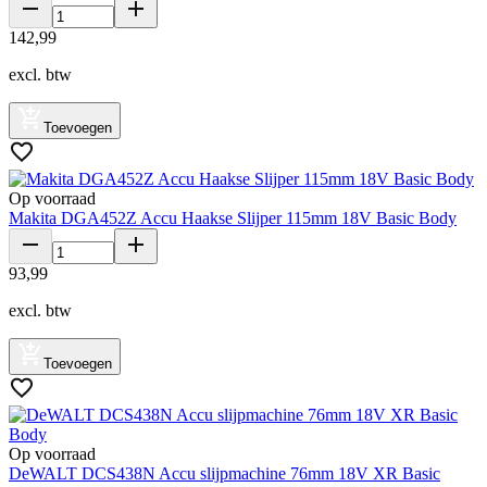
142
,
99
excl. btw
Toevoegen
Op voorraad
Makita DGA452Z Accu Haakse Slijper 115mm 18V Basic Body
93
,
99
excl. btw
Toevoegen
Op voorraad
DeWALT DCS438N Accu slijpmachine 76mm 18V XR Basic