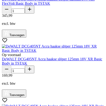
FlexVolt Basic Body in TSTAK
345
,
99
excl. btw
Toevoegen
Op voorraad
DeWALT DCG405NT Accu haakse slijper 125mm 18V XR Basic
Body in TSTAK
169
,
99
excl. btw
Toevoegen