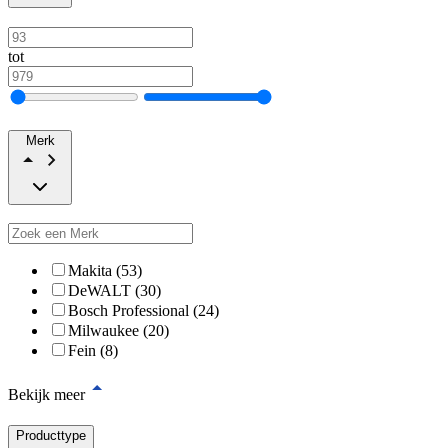
tot
Merk
Makita (53)
DeWALT (30)
Bosch Professional (24)
Milwaukee (20)
Fein (8)
Bekijk meer
Producttype