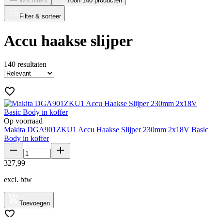
Wis filters
Toon 140 producten
Filter & sorteer
Accu haakse slijper
140
resultaten
Op voorraad
Makita DGA901ZKU1 Accu Haakse Slijper 230mm 2x18V Basic
Body in koffer
327
,
99
excl. btw
Toevoegen