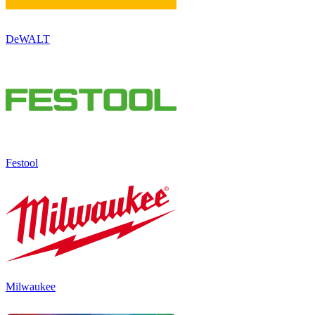
DeWALT
Festool
Milwaukee