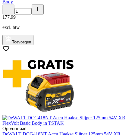
Body
177
,
99
excl. btw
Toevoegen
Op voorraad
DeWALT DCG418NT Accu Haakse Slijper 125mm 54V XR