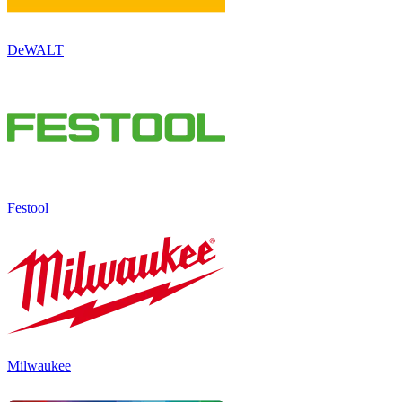
DeWALT
Festool
Milwaukee