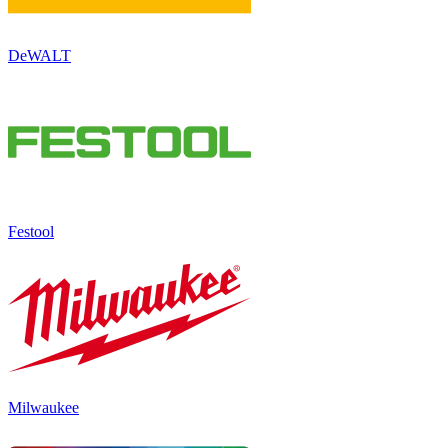
DeWALT
Festool
Milwaukee