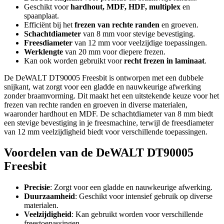
Geschikt voor
hardhout, MDF, HDF, multiplex
en
spaanplaat.
Efficiënt bij het
frezen van rechte randen
en groeven.
Schachtdiameter
van 8 mm voor stevige bevestiging.
Freesdiameter
van 12 mm voor veelzijdige toepassingen.
Werklengte
van 20 mm voor diepere frezen.
Kan ook worden gebruikt voor
recht frezen in laminaat
.
De DeWALT DT90005 Freesbit is ontworpen met een dubbele
snijkant, wat zorgt voor een gladde en nauwkeurige afwerking
zonder braamvorming. Dit maakt het een uitstekende keuze voor het
frezen van rechte randen en groeven in diverse materialen,
waaronder hardhout en MDF. De schachtdiameter van 8 mm biedt
een stevige bevestiging in je freesmachine, terwijl de freesdiameter
van 12 mm veelzijdigheid biedt voor verschillende toepassingen.
Voordelen van de DeWALT DT90005
Freesbit
Precisie
: Zorgt voor een gladde en nauwkeurige afwerking.
Duurzaamheid
: Geschikt voor intensief gebruik op diverse
materialen.
Veelzijdigheid
: Kan gebruikt worden voor verschillende
freestoepassingen.