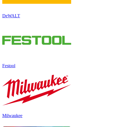
DeWALT
Festool
Milwaukee