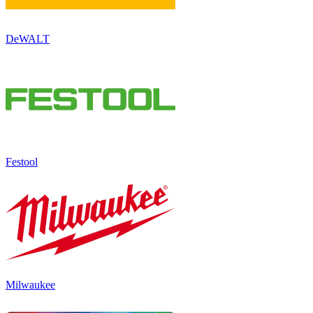
DeWALT
Festool
Milwaukee