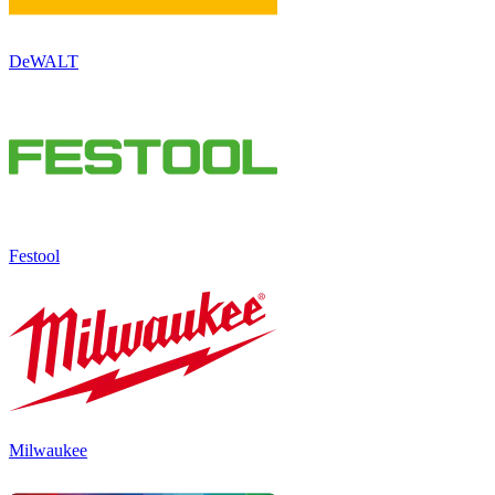
DeWALT
Festool
Milwaukee