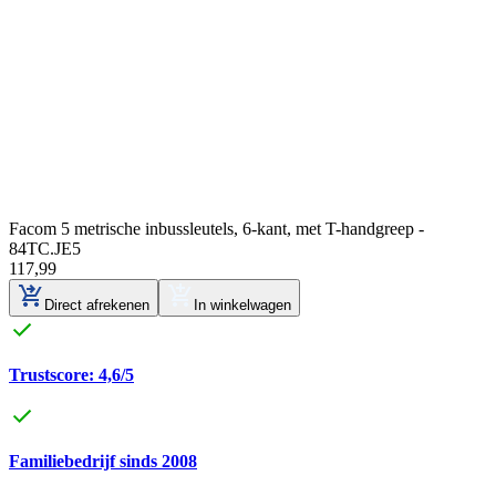
Facom 5 metrische inbussleutels, 6-kant, met T-handgreep -
84TC.JE5
117
,
99
Direct afrekenen
In winkelwagen
Trustscore: 4,6/5
Familiebedrijf sinds 2008