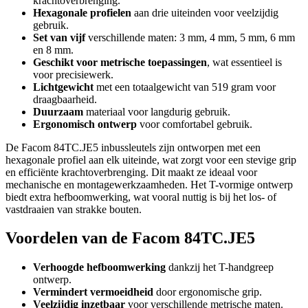
krachtoverbrenging.
Hexagonale profielen
aan drie uiteinden voor veelzijdig
gebruik.
Set van vijf
verschillende maten: 3 mm, 4 mm, 5 mm, 6 mm
en 8 mm.
Geschikt voor metrische toepassingen
, wat essentieel is
voor precisiewerk.
Lichtgewicht
met een totaalgewicht van 519 gram voor
draagbaarheid.
Duurzaam
materiaal voor langdurig gebruik.
Ergonomisch ontwerp
voor comfortabel gebruik.
De Facom 84TC.JE5 inbussleutels zijn ontworpen met een
hexagonale profiel aan elk uiteinde, wat zorgt voor een stevige grip
en efficiënte krachtoverbrenging. Dit maakt ze ideaal voor
mechanische en montagewerkzaamheden. Het T-vormige ontwerp
biedt extra hefboomwerking, wat vooral nuttig is bij het los- of
vastdraaien van strakke bouten.
Voordelen van de Facom 84TC.JE5
Verhoogde hefboomwerking
dankzij het T-handgreep
ontwerp.
Vermindert vermoeidheid
door ergonomische grip.
Veelzijdig inzetbaar
voor verschillende metrische maten.