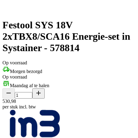
Festool SYS 18V
2xTBX8/SCA16 Energie-set in
Systainer - 578814
Op voorraad
Morgen bezorgd
Op voorraad
Maandag af te halen
530
,
98
per stuk
incl. btw