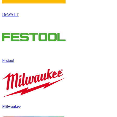
DeWALT
Festool
Milwaukee