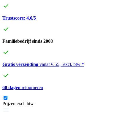
Trustscore: 4,6/5
Familiebedrijf sinds 2008
Gratis verzending
vanaf € 55,- excl. btw *
60 dagen
retourneren
Prijzen excl. btw