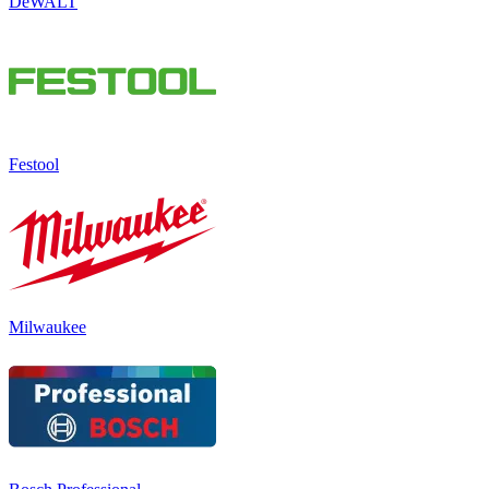
DeWALT
Festool
Milwaukee