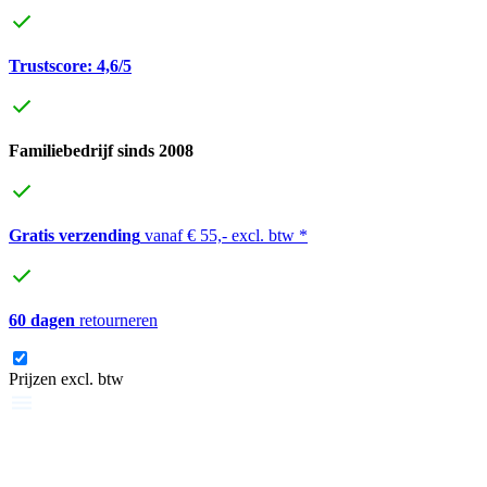
Trustscore: 4,6/5
Familiebedrijf sinds 2008
Gratis verzending
vanaf € 55,- excl. btw *
60 dagen
retourneren
Prijzen excl. btw