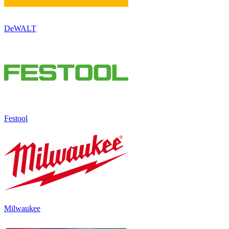
DeWALT
Festool
Milwaukee