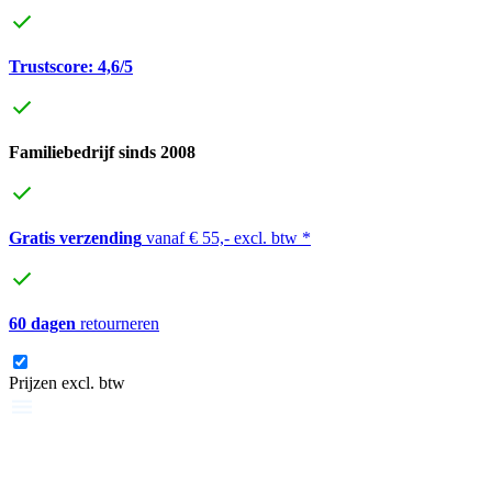
Trustscore: 4,6/5
Familiebedrijf sinds 2008
Gratis verzending
vanaf € 55,- excl. btw *
60 dagen
retourneren
Prijzen excl. btw