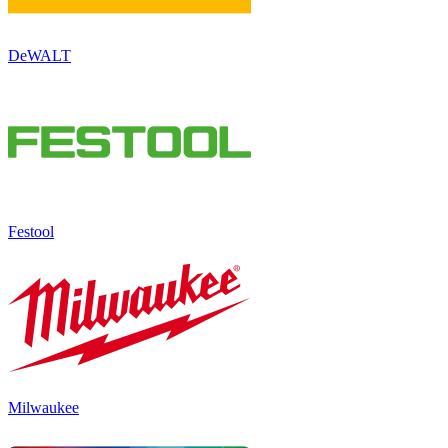
DeWALT
Festool
Milwaukee