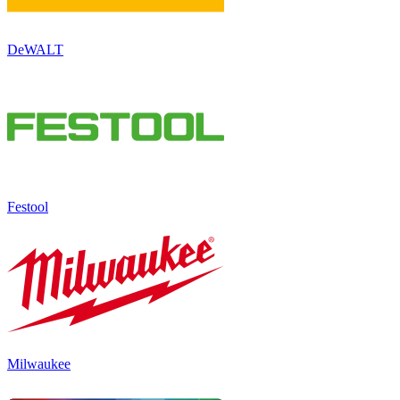
DeWALT
Festool
Milwaukee