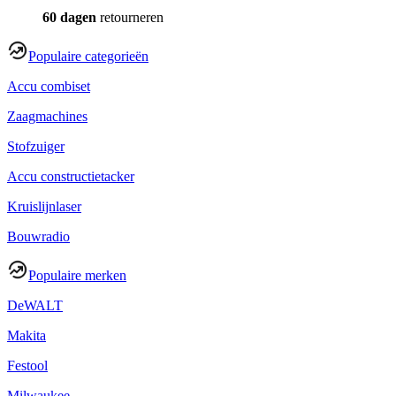
60 dagen
retourneren
Populaire categorieën
Accu combiset
Zaagmachines
Stofzuiger
Accu constructietacker
Kruislijnlaser
Bouwradio
Populaire merken
DeWALT
Makita
Festool
Milwaukee