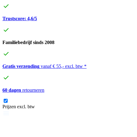
Trustscore: 4,6/5
Familiebedrijf sinds 2008
Gratis verzending
vanaf € 55,- excl. btw *
60 dagen
retourneren
Prijzen excl. btw