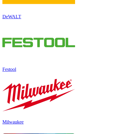
DeWALT
Festool
Milwaukee