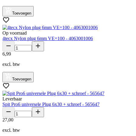
Toevoegen
Op voorraad
4tecx Nylon plug 6mm VE=100 - 4063001006
6
,
99
excl. btw
Toevoegen
Leverbaar
Spit Pro6 universele Plug 6x30 + schroef - 565647
27
,
00
excl. btw