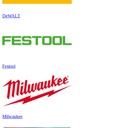
DeWALT
Festool
Milwaukee