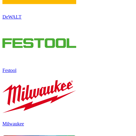
DeWALT
Festool
Milwaukee