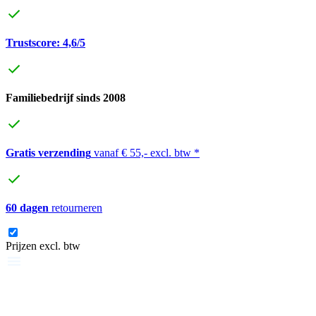
Trustscore: 4,6/5
Familiebedrijf sinds 2008
Gratis verzending
vanaf € 55,- excl. btw *
60 dagen
retourneren
Prijzen excl. btw