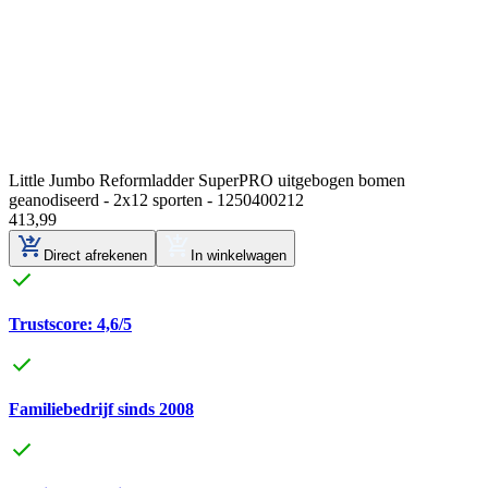
Little Jumbo Reformladder SuperPRO uitgebogen bomen
geanodiseerd - 2x12 sporten - 1250400212
413
,
99
Direct afrekenen
In winkelwagen
Trustscore: 4,6/5
Familiebedrijf sinds 2008