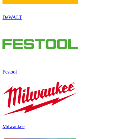
DeWALT
Festool
Milwaukee