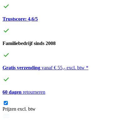
Trustscore: 4,6/5
Familiebedrijf sinds 2008
Gratis verzending
vanaf € 55,- excl. btw *
60 dagen
retourneren
Prijzen excl. btw