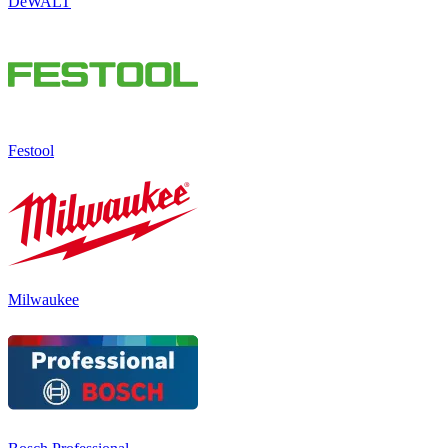
DeWALT
Festool
Milwaukee