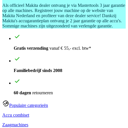
Als officieel Makita dealer ontvang je via Mastertools 3 jaar garantie
op alle machines. Registreer jouw machine op de website van
Makita Nederland en profiteer van deze dealer service! Dankzij
Makita's accugarantieplan ontvang je 2 jaar garantie op alle accu's.
Sommige machines zijn uitgezonderd van verlengde garantie.
Gratis verzending
vanaf € 55,- excl. btw*
Familiebedrijf sinds 2008
60 dagen
retourneren
Populaire categorieën
Accu combiset
Zaagmachines