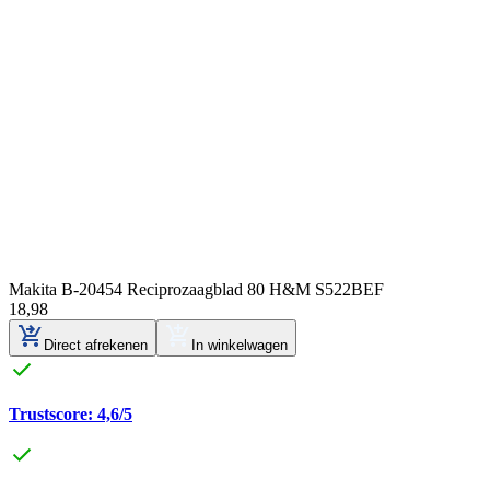
Makita B-20454 Reciprozaagblad 80 H&M S522BEF
18
,
98
Direct afrekenen
In winkelwagen
Trustscore: 4,6/5