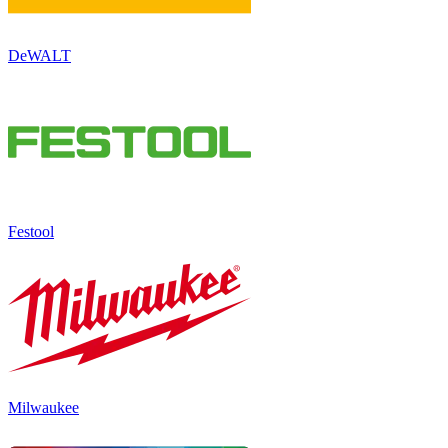
DeWALT
Festool
Milwaukee