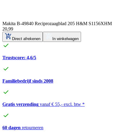
Makita B-49840 Reciprozaagblad 205 H&M S1156XHM
20
,
99
Direct afrekenen
In winkelwagen
Trustscore: 4,6/5
Familiebedrijf sinds 2008
Gratis verzending
vanaf € 55,- excl. btw *
60 dagen
retourneren