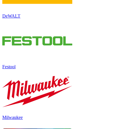
DeWALT
Festool
Milwaukee