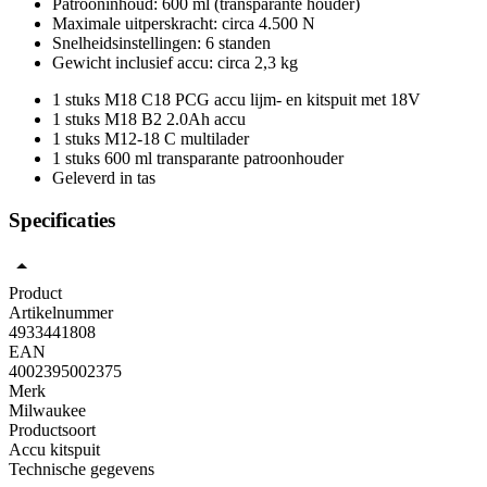
Patrooninhoud: 600 ml (transparante houder)
Maximale uitperskracht: circa 4.500 N
Snelheidsinstellingen: 6 standen
Gewicht inclusief accu: circa 2,3 kg
1 stuks M18 C18 PCG accu lijm- en kitspuit met 18V
1 stuks M18 B2 2.0Ah accu
1 stuks M12-18 C multilader
1 stuks 600 ml transparante patroonhouder
Geleverd in tas
Specificaties
Product
Artikelnummer
4933441808
EAN
4002395002375
Merk
Milwaukee
Productsoort
Accu kitspuit
Technische gegevens