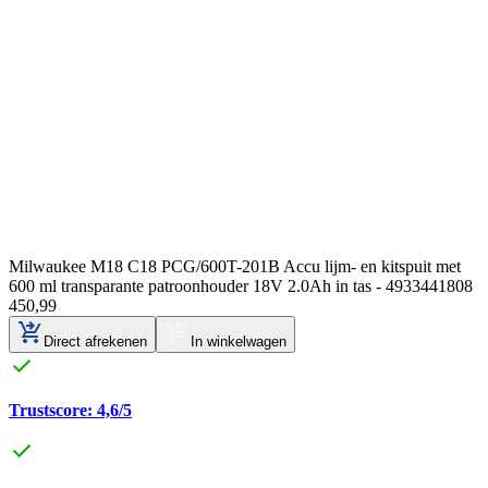
Milwaukee M18 C18 PCG/600T-201B Accu lijm- en kitspuit met
600 ml transparante patroonhouder 18V 2.0Ah in tas - 4933441808
450
,
99
Direct afrekenen
In winkelwagen
Trustscore: 4,6/5