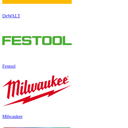
DeWALT
Festool
Milwaukee