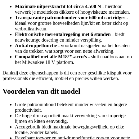
Maximale uitperskracht tot circa 4.500 N
- hierdoor
verwerk je moeiteloos dikkere of hoogviskeuze materialen.
Transparante patroonhouder voor 600 ml cartridges
-
ideaal voor grotere hoeveelheden lijm/kit en beter zicht op
verbruiksniveau.
Elektronische toerentalregeling met 6 standen
- biedt
nauwkeurige dosering en minder verspilling.
Anti-druppelfunctie
- voorkomt nasijpelen na het loslaten
van de trekker, wat zorgt voor een nette afwerking.
Compatibel met alle M18™-accu’s
- sluit naadloos aan op
het Milwaukee 18 V-platform.
Dankzij deze eigenschappen is dit een zeer geschikte kitspuit voor
professionals die efficiënt, mobiel en precies willen werken.
Voordelen van dit model
Grote patrooninhoud betekent minder wisselen en hogere
productiviteit.
De hoge drukcapaciteit maakt verwerking van stroperige
lijmen en kitten eenvoudig.
Accugebruik biedt maximale bewegingsvrijheid op elke
locatie, zonder kabels.
Regelbare toevoer en anti-druppelfunctie zorgen voor nette,