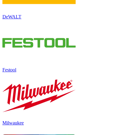
DeWALT
Festool
Milwaukee