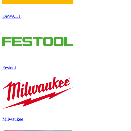
DeWALT
Festool
Milwaukee