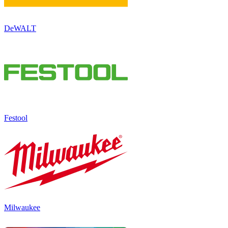
DeWALT
Festool
Milwaukee