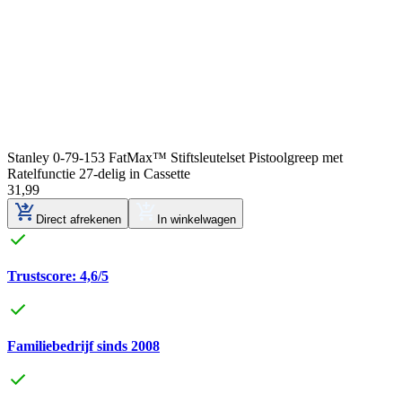
Stanley 0-79-153 FatMax™ Stiftsleutelset Pistoolgreep met
Ratelfunctie 27-delig in Cassette
31
,
99
Direct afrekenen
In winkelwagen
Trustscore: 4,6/5
Familiebedrijf sinds 2008