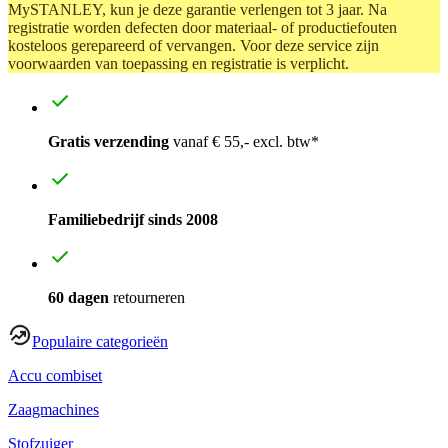
MySTANLEY, kun je deze garantie verlengen tot 3 jaar. Na
registratie worden defecten door materiaal- of productiefouten
kosteloos gerepareerd of vervangen. Voor deze service zijn
voorwaarden van toepassing en registratie is verplicht.
Gratis verzending
vanaf € 55,- excl. btw*
Familiebedrijf sinds 2008
60 dagen
retourneren
Populaire categorieën
Accu combiset
Zaagmachines
Stofzuiger