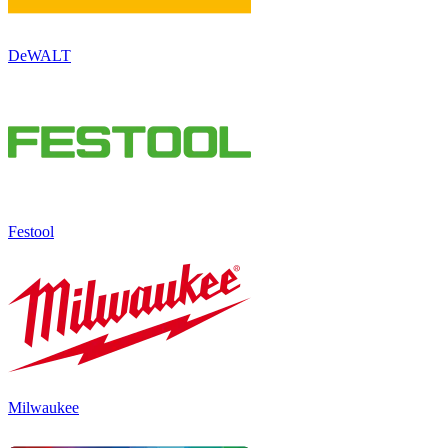
DeWALT
Festool
Milwaukee