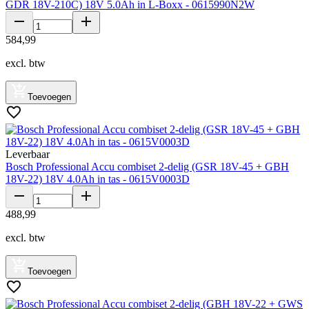
GDR 18V-210C) 18V 5.0Ah in L-Boxx - 0615990N2W
584
,
99
excl. btw
Toevoegen
Leverbaar
Bosch Professional Accu combiset 2-delig (GSR 18V-45 + GBH
18V-22) 18V 4.0Ah in tas - 0615V0003D
488
,
99
excl. btw
Toevoegen