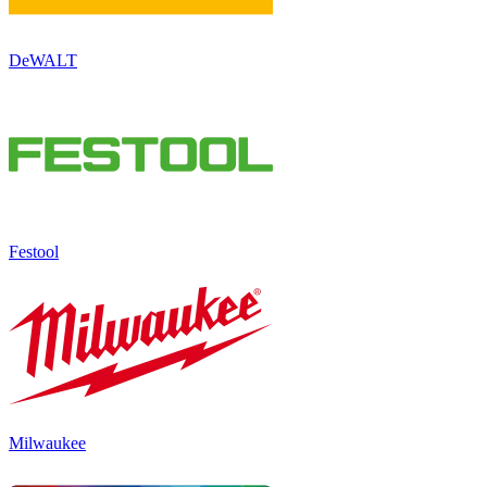
DeWALT
Festool
Milwaukee