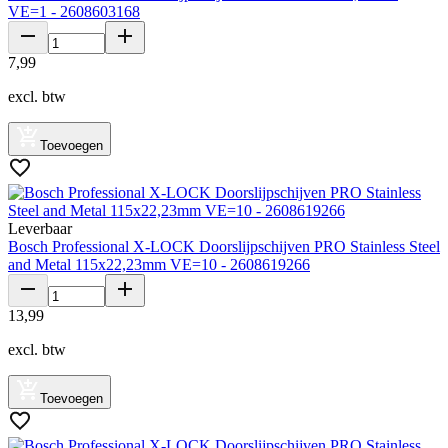
VE=1 - 2608603168
7
,
99
excl. btw
Toevoegen
Leverbaar
Bosch Professional X-LOCK Doorslijpschijven PRO Stainless Steel
and Metal 115x22,23mm VE=10 - 2608619266
13
,
99
excl. btw
Toevoegen