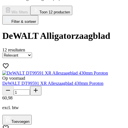
Wis filters
Toon 12 producten
Filter & sorteer
DeWALT Alligatorzaagblad
12
resultaten
Op voorraad
DeWALT DT99591 XR Alleszaagblad 430mm Poroton
60
,
98
excl. btw
Toevoegen