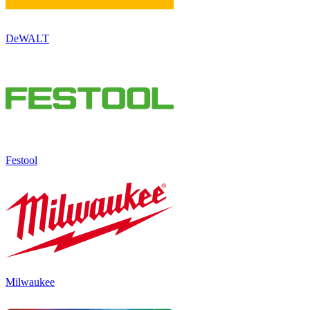
DeWALT
Festool
Milwaukee