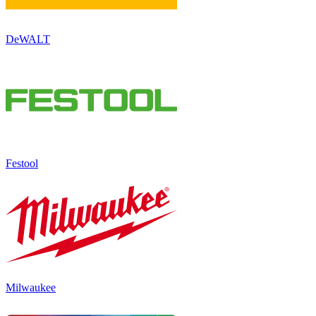
DeWALT
Festool
Milwaukee