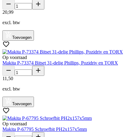
20
,
99
excl. btw
Toevoegen
Op voorraad
Makita P-73374 Bitset 31-delig Phillips, Pozidriv en TORX
11
,
50
excl. btw
Toevoegen
Op voorraad
Makita P-67795 Schroefbit PH2x157x5mm