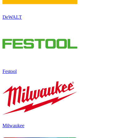
DeWALT
Festool
Milwaukee