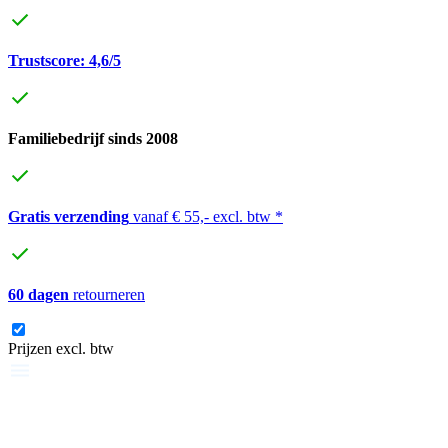
Trustscore: 4,6/5
Familiebedrijf sinds 2008
Gratis verzending
vanaf € 55,- excl. btw *
60 dagen
retourneren
Prijzen excl. btw