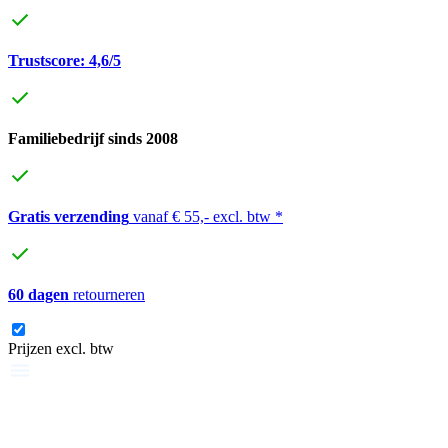
Trustscore: 4,6/5
Familiebedrijf sinds 2008
Gratis verzending
vanaf € 55,- excl. btw *
60 dagen
retourneren
Prijzen excl. btw