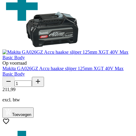
Op voorraad
Makita GA026GZ Accu haakse slijper 125mm XGT 40V Max
Basic Body
211
,
99
excl. btw
Toevoegen