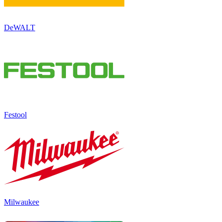
DeWALT
Festool
Milwaukee