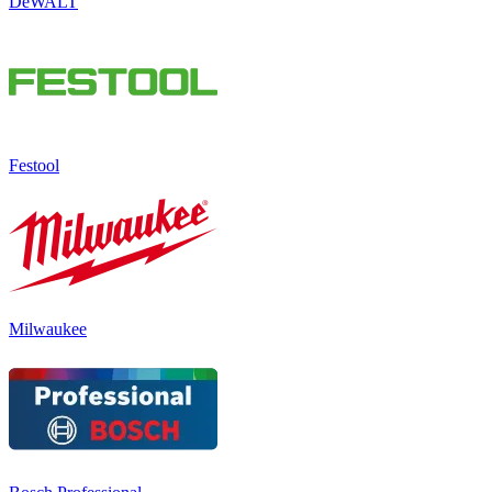
DeWALT
Festool
Milwaukee