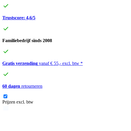
Trustscore: 4,6/5
Familiebedrijf sinds 2008
Gratis verzending
vanaf € 55,- excl. btw *
60 dagen
retourneren
Prijzen excl. btw