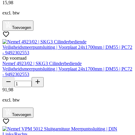
15
,
98
excl. btw
Toevoegen
Op voorraad
Nemef 4923/02 | SKG3 Cilinderbediende
Veiligheidsmeerpuntsluiting | Voorplaat 24x1700mm | DM55 | PC72
- 9492302553
91
,
98
excl. btw
Toevoegen