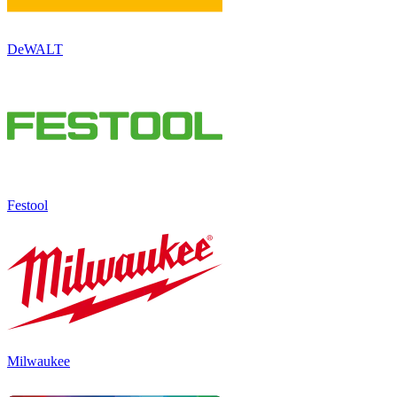
DeWALT
Festool
Milwaukee