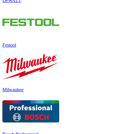
DeWALT
Festool
Milwaukee