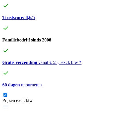
Trustscore: 4,6/5
Familiebedrijf sinds 2008
Gratis verzending
vanaf € 55,- excl. btw *
60 dagen
retourneren
Prijzen excl. btw