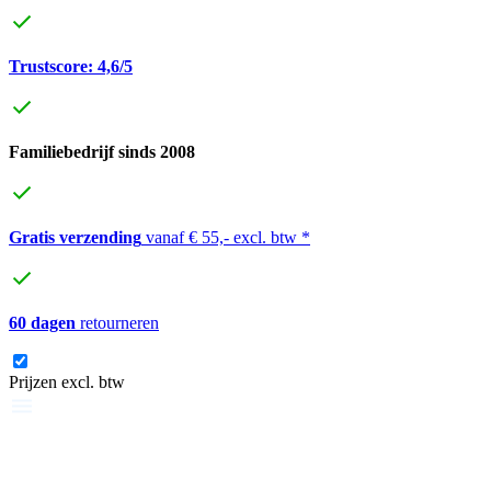
Trustscore: 4,6/5
Familiebedrijf sinds 2008
Gratis verzending
vanaf € 55,- excl. btw *
60 dagen
retourneren
Prijzen excl. btw