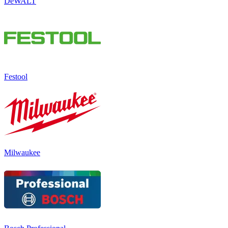
DeWALT
Festool
Milwaukee