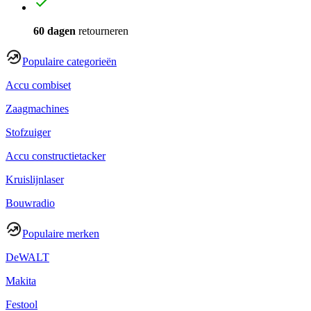
60 dagen
retourneren
Populaire categorieën
Accu combiset
Zaagmachines
Stofzuiger
Accu constructietacker
Kruislijnlaser
Bouwradio
Populaire merken
DeWALT
Makita
Festool