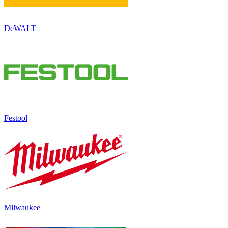
DeWALT
Festool
Milwaukee