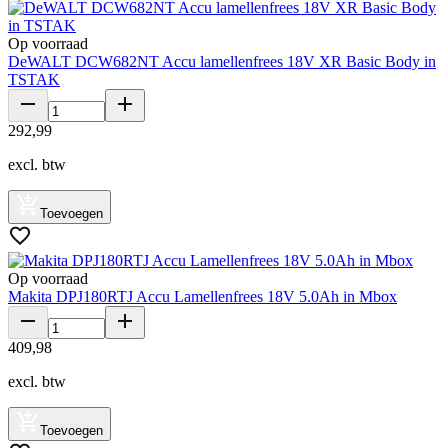
Op voorraad
DeWALT DCW682NT Accu lamellenfrees 18V XR Basic Body in
TSTAK
292
,
99
excl. btw
Toevoegen
Op voorraad
Makita DPJ180RTJ Accu Lamellenfrees 18V 5.0Ah in Mbox
409
,
98
excl. btw
Toevoegen