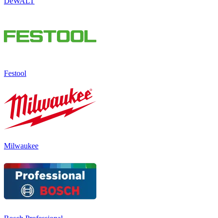
DeWALT
Festool
Milwaukee