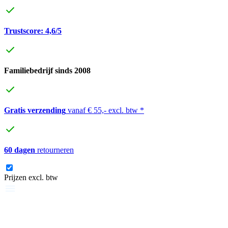
Trustscore: 4,6/5
Familiebedrijf sinds 2008
Gratis verzending
vanaf € 55,- excl. btw *
60 dagen
retourneren
Prijzen excl. btw