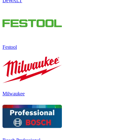
DeWALT
Festool
Milwaukee