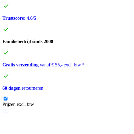
Trustscore: 4,6/5
Familiebedrijf sinds 2008
Gratis verzending
vanaf € 55,- excl. btw *
60 dagen
retourneren
Prijzen excl. btw